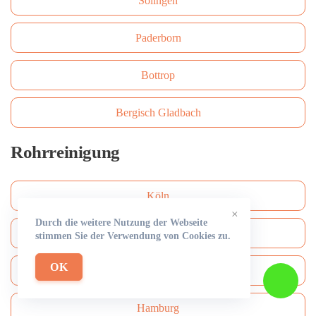
Solingen
Paderborn
Bottrop
Bergisch Gladbach
Rohrreinigung
Köln
×
Durch die weitere Nutzung der Webseite
Düsseldorf
stimmen Sie der Verwendung von Cookies zu.
OK
Frankfurt am Main
Hamburg